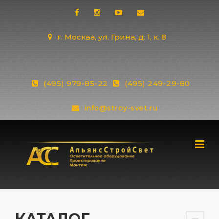
Skip
to
content
г. Москва, ул. Грина, д. 1, к. 8
(495) 979-85-22
(495) 249-29-80
info@stroy-svet.ru
КАТАЛОГ