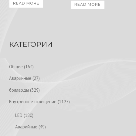
READ MORE
READ MORE
КАТЕГОРИИ
1
Общее
164
6
2
Аварийные
27
4
7
p
3
болларды
329
p
r
2
r
1
Внутреннее освещение
1127
o
9
o
1
d
p
1
LED
180
d
2
u
r
8
u
7
4
Аварийные
49
c
o
0
c
p
9
t
d