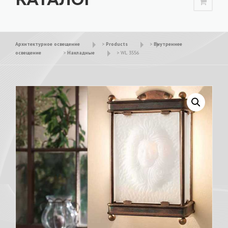
Архитектурное освещение
>
Products
>
Внутреннее
освещение
>
Накладные
>
WL 3556