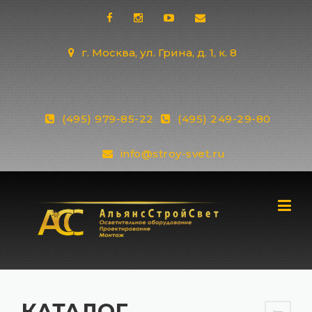
Skip
to
content
г. Москва, ул. Грина, д. 1, к. 8
(495) 979-85-22
(495) 249-29-80
info@stroy-svet.ru
КАТАЛОГ