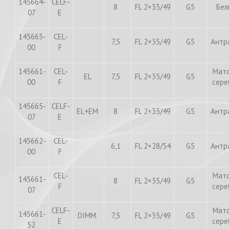
145664-
CELF-
8
FL 2×35/49
G5
Бе
07
E
145665-
CEL-
7,5
FL 2×35/49
G5
Антр
00
F
145661-
CEL-
Мат
EL
7,5
FL 2×35/49
G5
00
F
сер
145665-
СELF-
EL+EM
8
FL 2×35/49
G5
Антр
07
E
145662-
CEL-
6,1
FL 2×28/54
G5
Антр
00
F
CEL-
Мат
145661-
8
FL 2×35/49
G5
F
сер
07
CELF-
Мат
145661-
DIMM.
7,5
FL 2×35/49
G5
E
сер
52