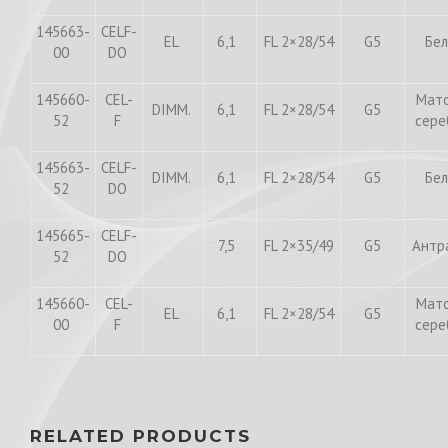
145663-
CELF-
EL
6,1
FL 2×28/54
G5
Бе
00
DO
145660-
CEL-
Мат
DIMM.
6,1
FL 2×28/54
G5
52
F
сер
145663-
CELF-
DIMM.
6,1
FL 2×28/54
G5
Бе
52
DO
145665-
CELF-
7,5
FL 2×35/49
G5
Антр
52
DO
145660-
СEL-
Мат
EL
6,1
FL 2×28/54
G5
00
F
сер
RELATED PRODUCTS