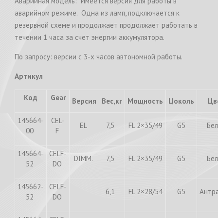
Аварийная модель: Имеется версия для работы в
аварийном режиме. Одна из ламп, подключается к
резервной схеме и продолжает продолжает работать в
течении 1 часа за счет энергии аккумулятора.
По запросу: версии с 3-х часов автономной работы.
Артикул
Код
Gear
Версия
Вес,кг
Мощность
Цоколь
Цв
145664-
CEL-
EL
7,5
FL 2×35/49
G5
Бе
00
F
145664-
CELF-
DIMM.
7,5
FL 2×35/49
G5
Бе
52
DO
145662-
CELF-
6,1
FL 2×28/54
G5
Антр
52
DO