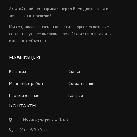
c
s
t
АльянсСтройСвет открывает перед Вами двери света и
s
эксклюзивных решений.
Мы создавали современное архитектурное освещение
соответствующее высоким европейским стандартам для
известных объектов.
НАВИГАЦИЯ
Вакансии
Статьи
Монтажные работы
Согласование
Проектирование
Галерея
КОНТАКТЫ
г. Москва, ул. Грина, д. 1, к. 8
(495) 979-85-22